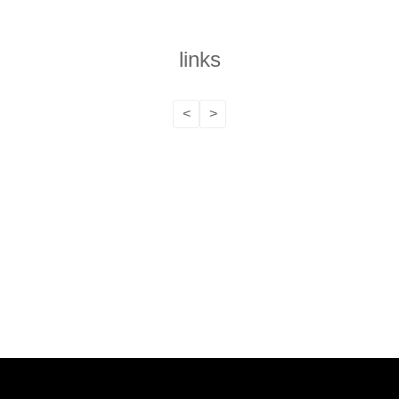
links
<
>