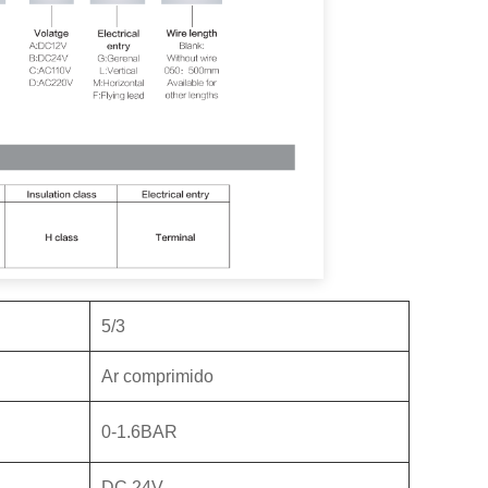
5/3
Ar comprimido
0-1.6BAR
DC 24V