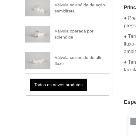
Válvula solenóide de ação
Princ
semidireta
● Pre
press
Válvula operada por
● Tem
solenóide
fluxo
ambie
Válvula solenóide de alto
● Ten
fluxo
facil
Todos os novos produtos
Espe