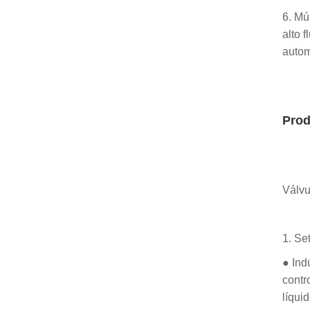
6. Mú
alto 
autom
Prod
Válvu
1. Set
● Ind
contr
líqui