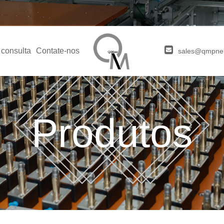
 consulta
Contate-nos
sales@qmpne
Produtos