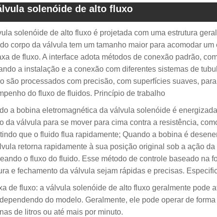
lvula solenóide de alto fluxo
vula solenóide de alto fluxo é projetada com uma estrutura ger
 do corpo da válvula tem um tamanho maior para acomodar um c
taxa de fluxo. A interface adota métodos de conexão padrão, 
itando a instalação e a conexão com diferentes sistemas de tubu
no são processados com precisão, com superfícies suaves, pa
penho do fluxo de fluidos. Princípio de trabalho
o a bobina eletromagnética da válvula solenóide é energizada
o da válvula para se mover para cima contra a resistência, como
tindo que o fluido flua rapidamente; Quando a bobina é desen
lvula retorna rapidamente à sua posição original sob a ação da 
eando o fluxo do fluido. Esse método de controle baseado na f
ura e fechamento da válvula sejam rápidas e precisas. Especifi
xa de fluxo: a válvula solenóide de alto fluxo geralmente pode at
 dependendo do modelo. Geralmente, ele pode operar de forma es
nas de litros ou até mais por minuto.