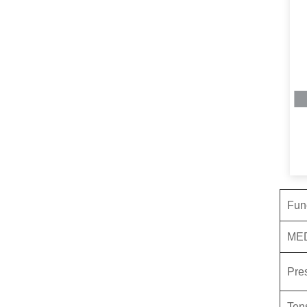
Fun
M
E
Pre
Ten