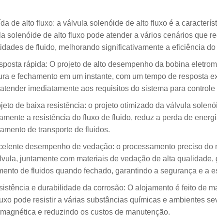
ída de alto fluxo: a válvula solenóide de alto fluxo é a caracterí
la solenóide de alto fluxo pode atender a vários cenários que r
idades de fluido, melhorando significativamente a eficiência do 
sposta rápida: O projeto de alto desempenho da bobina eletrom
ura e fechamento em um instante, com um tempo de resposta ext
atender imediatamente aos requisitos do sistema para controle 
ojeto de baixa resistência: o projeto otimizado da válvula solenó
vamente a resistência do fluxo de fluido, reduz a perda de ener
amento de transporte de fluidos.
celente desempenho de vedação: o processamento preciso do nú
lvula, juntamente com materiais de vedação de alta qualidade, 
ento de fluidos quando fechado, garantindo a segurança e a es
sistência e durabilidade da corrosão: O alojamento é feito de ma
fluxo pode resistir a várias substâncias químicas e ambientes se
omagnética e reduzindo os custos de manutenção.