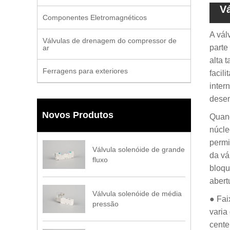
Vá
Componentes Eletromagnéticos
A vál
Válvulas de drenagem do compressor de
parte
ar
alta 
Ferragens para exteriores
facil
inter
desem
Novos Produtos
Quand
núcle
permi
Válvula solenóide de grande
da vá
fluxo
bloqu
abert
Válvula solenóide de média
● Fai
pressão
varia
cente