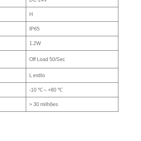
H
IP65
1.2W
Off Load 50/Sec
L estilo
-10 ℃～+80 ℃
> 30 milhões