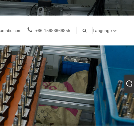
umatic.com
+86-15988669855
Language