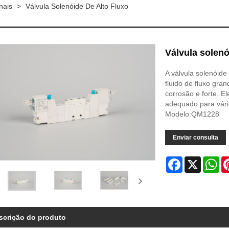
nais
>
Válvula Solenóide De Alto Fluxo
Válvula solenó
A válvula solenóide
fluido de fluxo gra
corrosão e forte. E
adequado para vário
Modelo:QM1228
Enviar consulta
Facebook
X
Wh
scrição do produto