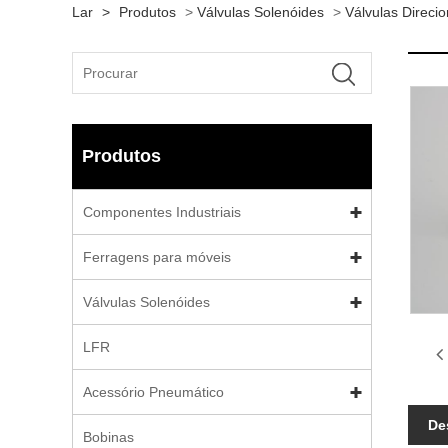
Lar
>
Produtos
>
Válvulas Solenóides
>
Válvulas Direcio
Produtos
Componentes Industriais
Ferragens para móveis
Válvulas Solenóides
LFR
Acessório Pneumático
De
Bobinas