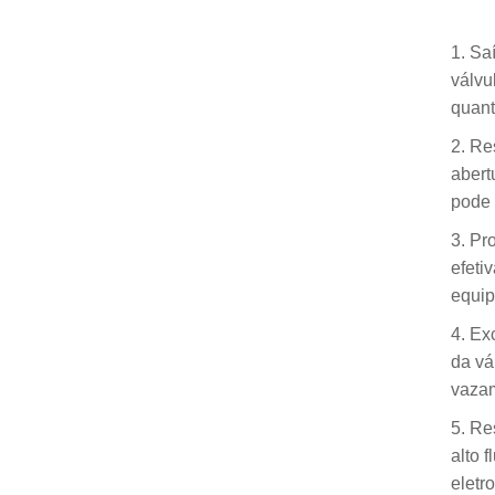
1. Sa
válvu
quant
2. Re
abert
pode 
3. Pr
efeti
equip
4. Ex
da vá
vazam
5. Re
alto 
eletr