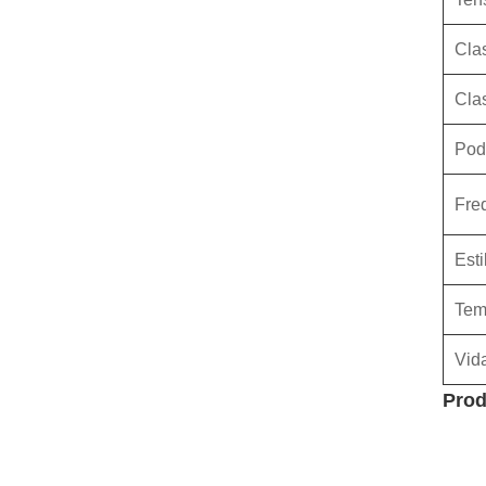
Cla
Cla
Pod
Fre
Esti
Tem
Vida
Prod