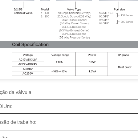
ção da válvula:
DIU
m:
ssão de trabalho:
são: