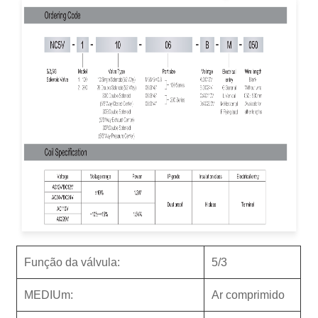
Função da válvula:
5/3
M
EDIU
m:
Ar comprimido